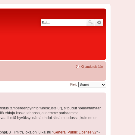
Kirjaudu sisään
Kieli:
nnistus.tampereenpyrinto.fi/keskustelu"), sitoudut noudattamaan
a näitä ehtoja koska tahansa ja teemme parhaamme
 vaatii että hyväksyt nämä ehdot siinä muodossa, kuin ne on
pBB Tiimit"), joka on julkaistu "
General Public License v2
" -