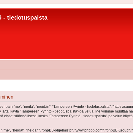
 - tiedotuspalsta
tyminen
eenpäin "me", "meitä", "meidän", "Tampereen Pyrintö - tiedotuspalsta", "https://suu
öidy ja/tai käytä "Tampereen Pyrintö - tiedotuspalsta"-palvelua. Me voimme muutta
 ehdot säännöllisesti, koska "Tampereen Pyrintö - tiedotuspalsta"-palvelun käyttö
"he", "heidät", "heidän", "phpBB-ohjelmisto", "www.phpbb.com", "phpBB Group", "ph