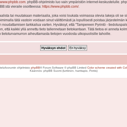
www.phpbb.com
. phpBB-ohjelmisto luo vain ympäristön internet-keskustelulle. php
BB:stä vieraile osoitteessa:
https://www.phpbb.com/
.
lista tai muutakaan materiaalia, joka voisi loukata voimassa olevia lakeja oli se
Toimimalla tätä vastoin voidaan sinut välittömästi ja lopullisesti poistaa järjestelmän 
en noudattamisen tarkkailua varten. Hyväksyt, että "Tampereen Pyrintö - tiedotuspal
en, että kaikki yllä annettu tieto tallennetaan tietokantaan. Tätä tietoa ei anneta
 tietoturvamurron aiheuttamasta tietojen vuodosta ulkopuolisille tahoille.
telufoorumin ohjelmisto
phpBB
® Forum Software © phpBB Limited
Color scheme created with Colo
Käännös: phpBB Suomi (lurttinen, harritapio, Pettis)