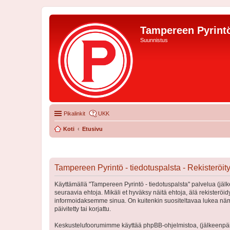
Tampereen Pyrintö
Suunnistus
Pikalinkit
UKK
Koti
Etusivu
Tampereen Pyrintö - tiedotuspalsta - Rekisteröi
Käyttämällä "Tampereen Pyrintö - tiedotuspalsta" palvelua (jälk
seuraavia ehtoja. Mikäli et hyväksy näitä ehtoja, älä rekister
informoidaksemme sinua. On kuitenkin suositeltavaa lukea nämä
päivitetty tai korjattu.
Keskustelufoorumimme käyttää phpBB-ohjelmistoa, (jälkeenpäin 