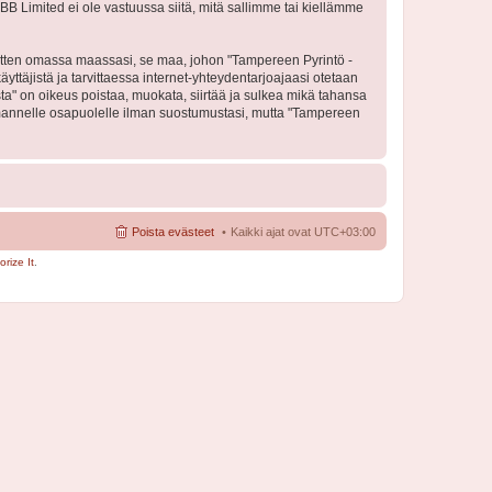
BB Limited ei ole vastuussa siitä, mitä sallimme tai kiellämme
 sitten omassa maassasi, se maa, johon "Tampereen Pyrintö -
käyttäjistä ja tarvittaessa internet-yhteydentarjoajaasi otetaan
sta" on oikeus poistaa, muokata, siirtää ja sulkea mikä tahansa
 kolmannelle osapuolelle ilman suostumustasi, mutta "Tampereen
Poista evästeet
Kaikki ajat ovat
UTC+03:00
rize It
.