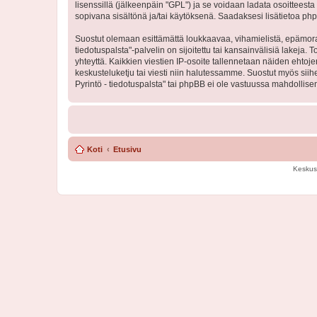
lisenssillä (jälkeenpäin "GPL") ja se voidaan ladata osoitteesta
sopivana sisältönä ja/tai käytöksenä. Saadaksesi lisätietoa php
Suostut olemaan esittämättä loukkaavaa, vihamielistä, epämoraa
tiedotuspalsta"-palvelin on sijoitettu tai kansainvälisiä lakeja. 
yhteyttä. Kaikkien viestien IP-osoite tallennetaan näiden ehtoj
keskusteluketju tai viesti niin halutessamme. Suostut myös siih
Pyrintö - tiedotuspalsta" tai phpBB ei ole vastuussa mahdollisen
Koti
Etusivu
Keskus