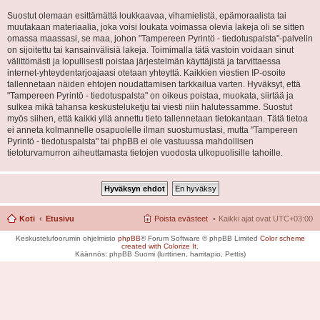
Suostut olemaan esittämättä loukkaavaa, vihamielistä, epämoraalista tai
muutakaan materiaalia, joka voisi loukata voimassa olevia lakeja oli se sitten
omassa maassasi, se maa, johon "Tampereen Pyrintö - tiedotuspalsta"-palvelin
on sijoitettu tai kansainvälisiä lakeja. Toimimalla tätä vastoin voidaan sinut
välittömästi ja lopullisesti poistaa järjestelmän käyttäjistä ja tarvittaessa
internet-yhteydentarjoajaasi otetaan yhteyttä. Kaikkien viestien IP-osoite
tallennetaan näiden ehtojen noudattamisen tarkkailua varten. Hyväksyt, että
"Tampereen Pyrintö - tiedotuspalsta" on oikeus poistaa, muokata, siirtää ja
sulkea mikä tahansa keskusteluketju tai viesti niin halutessamme. Suostut
myös siihen, että kaikki yllä annettu tieto tallennetaan tietokantaan. Tätä tietoa
ei anneta kolmannelle osapuolelle ilman suostumustasi, mutta "Tampereen
Pyrintö - tiedotuspalsta" tai phpBB ei ole vastuussa mahdollisen
tietoturvamurron aiheuttamasta tietojen vuodosta ulkopuolisille tahoille.
Koti
Etusivu
Poista evästeet
Kaikki ajat ovat
UTC+03:00
Keskustelufoorumin ohjelmisto
phpBB
® Forum Software © phpBB Limited
Color scheme
created with Colorize It
.
Käännös: phpBB Suomi (lurttinen, harritapio, Pettis)