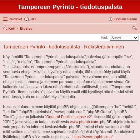
Tampereen Pyrintö - tiedotuspalsta
Pikalinkit
UKK
Kirjaudu sisään
Koti
Etusivu
tsi
Kieli:
Tampereen Pyrintö - tiedotuspalsta - Rekisteröityminen
Käyttämällä "Tampereen Pyrintö - tiedotuspalsta" palvelua (jälkeenpäin "me",
"meitä", "meidän", "Tampereen Pyrintö - tiedotuspalsta",
"https://suunnistus.tampereenpyrinto.fi/keskustelu"), sitoudut noudattamaan
seuraavia ehtoja. Mikäli et hyväksy näitä ehtoja, älä rekisteröidy ja/tai käytä
"Tampereen Pyrintö - tiedotuspalsta"-palvelua. Me voimme muuttaa näitä
ehtoja koska tahansa ja teemme parhaamme informoidaksemme sinua. On
kuitenkin suositeltavaa lukea nämä ehdot säännöllisesti, koska "Tampereen
Pyrintö - tiedotuspalsta"-palvelun käyttö vaatii että hyväksyt nämä ehdot siinä
muodossa, kuin ne on päivitetty tai korjattu.
Keskustelufoorumimme käyttää phpBB-ohjelmistoa, (jälkeenpäin "he", "heidät",
"heidän", "phpBB-ohjelmisto", "www.phpbb.com", "phpBB Group", "phpBB
Tiimit"), joka on julkaistu "
General Public License v2
" -lisenssillä (jälkeenpäin
"GPL") ja se voidaan ladata osoitteesta
www.phpbb.com
. phpBB-ohjelmisto luo
vain ympäristön internet-keskustelulle. phpBB Limited ei ole vastuussa siitä,
mitä sallimme tai kiellämme sopivana sisältönä ja/tai käytöksenä. Saadaksesi
lisätietoa phpBB:stä vieraile osoitteessa:
https://www.phpbb.com/
.