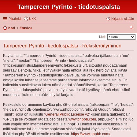
Tampereen Pyrintö - tiedotuspalsta
Pikalinkit
UKK
Kirjaudu sisään
Koti
Etusivu
tsi
Kieli:
Tampereen Pyrintö - tiedotuspalsta - Rekisteröityminen
Käyttämällä "Tampereen Pyrintö - tiedotuspalsta" palvelua (jälkeenpäin "me",
"meitä", "meidän", "Tampereen Pyrintö - tiedotuspalsta",
"https://suunnistus.tampereenpyrinto.fi/keskustelu"), sitoudut noudattamaan
seuraavia ehtoja. Mikäli et hyväksy näitä ehtoja, älä rekisteröidy ja/tai käytä
"Tampereen Pyrintö - tiedotuspalsta"-palvelua. Me voimme muuttaa näitä
ehtoja koska tahansa ja teemme parhaamme informoidaksemme sinua. On
kuitenkin suositeltavaa lukea nämä ehdot säännöllisesti, koska "Tampereen
Pyrintö - tiedotuspalsta"-palvelun käyttö vaatii että hyväksyt nämä ehdot siinä
muodossa, kuin ne on päivitetty tai korjattu.
Keskustelufoorumimme käyttää phpBB-ohjelmistoa, (jälkeenpäin "he", "heidät",
"heidän", "phpBB-ohjelmisto", "www.phpbb.com", "phpBB Group", "phpBB
Tiimit"), joka on julkaistu "
General Public License v2
" -lisenssillä (jälkeenpäin
"GPL") ja se voidaan ladata osoitteesta
www.phpbb.com
. phpBB-ohjelmisto luo
vain ympäristön internet-keskustelulle. phpBB Limited ei ole vastuussa siitä,
mitä sallimme tai kiellämme sopivana sisältönä ja/tai käytöksenä. Saadaksesi
lisätietoa phpBB:stä vieraile osoitteessa:
https://www.phpbb.com/
.