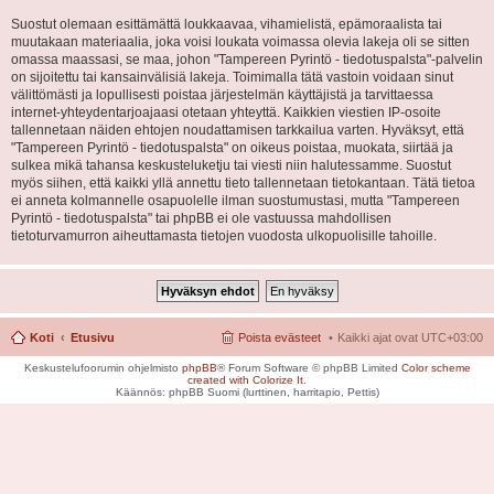
Suostut olemaan esittämättä loukkaavaa, vihamielistä, epämoraalista tai
muutakaan materiaalia, joka voisi loukata voimassa olevia lakeja oli se sitten
omassa maassasi, se maa, johon "Tampereen Pyrintö - tiedotuspalsta"-palvelin
on sijoitettu tai kansainvälisiä lakeja. Toimimalla tätä vastoin voidaan sinut
välittömästi ja lopullisesti poistaa järjestelmän käyttäjistä ja tarvittaessa
internet-yhteydentarjoajaasi otetaan yhteyttä. Kaikkien viestien IP-osoite
tallennetaan näiden ehtojen noudattamisen tarkkailua varten. Hyväksyt, että
"Tampereen Pyrintö - tiedotuspalsta" on oikeus poistaa, muokata, siirtää ja
sulkea mikä tahansa keskusteluketju tai viesti niin halutessamme. Suostut
myös siihen, että kaikki yllä annettu tieto tallennetaan tietokantaan. Tätä tietoa
ei anneta kolmannelle osapuolelle ilman suostumustasi, mutta "Tampereen
Pyrintö - tiedotuspalsta" tai phpBB ei ole vastuussa mahdollisen
tietoturvamurron aiheuttamasta tietojen vuodosta ulkopuolisille tahoille.
Koti
Etusivu
Poista evästeet
Kaikki ajat ovat
UTC+03:00
Keskustelufoorumin ohjelmisto
phpBB
® Forum Software © phpBB Limited
Color scheme
created with Colorize It
.
Käännös: phpBB Suomi (lurttinen, harritapio, Pettis)