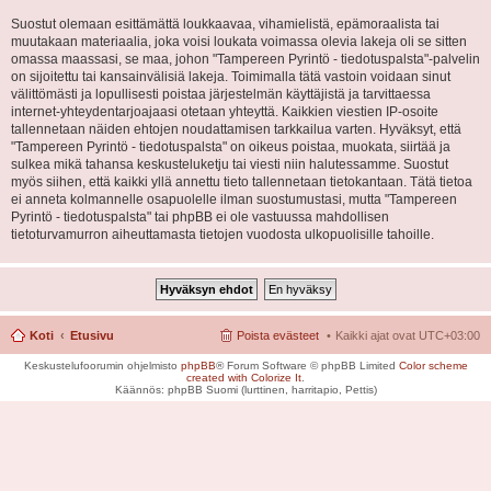
Suostut olemaan esittämättä loukkaavaa, vihamielistä, epämoraalista tai
muutakaan materiaalia, joka voisi loukata voimassa olevia lakeja oli se sitten
omassa maassasi, se maa, johon "Tampereen Pyrintö - tiedotuspalsta"-palvelin
on sijoitettu tai kansainvälisiä lakeja. Toimimalla tätä vastoin voidaan sinut
välittömästi ja lopullisesti poistaa järjestelmän käyttäjistä ja tarvittaessa
internet-yhteydentarjoajaasi otetaan yhteyttä. Kaikkien viestien IP-osoite
tallennetaan näiden ehtojen noudattamisen tarkkailua varten. Hyväksyt, että
"Tampereen Pyrintö - tiedotuspalsta" on oikeus poistaa, muokata, siirtää ja
sulkea mikä tahansa keskusteluketju tai viesti niin halutessamme. Suostut
myös siihen, että kaikki yllä annettu tieto tallennetaan tietokantaan. Tätä tietoa
ei anneta kolmannelle osapuolelle ilman suostumustasi, mutta "Tampereen
Pyrintö - tiedotuspalsta" tai phpBB ei ole vastuussa mahdollisen
tietoturvamurron aiheuttamasta tietojen vuodosta ulkopuolisille tahoille.
Koti
Etusivu
Poista evästeet
Kaikki ajat ovat
UTC+03:00
Keskustelufoorumin ohjelmisto
phpBB
® Forum Software © phpBB Limited
Color scheme
created with Colorize It
.
Käännös: phpBB Suomi (lurttinen, harritapio, Pettis)