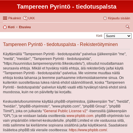
Tampereen Pyrintö - tiedotuspalsta
Pikalinkit
UKK
Kirjaudu sisään
Koti
Etusivu
tsi
Kieli:
Tampereen Pyrintö - tiedotuspalsta - Rekisteröityminen
Käyttämällä "Tampereen Pyrintö - tiedotuspalsta" palvelua (jälkeenpäin "me",
"meitä", "meidän", "Tampereen Pyrintö - tiedotuspalsta",
"https://suunnistus.tampereenpyrinto.fi/keskustelu"), sitoudut noudattamaan
seuraavia ehtoja. Mikäli et hyväksy näitä ehtoja, älä rekisteröidy ja/tai käytä
"Tampereen Pyrintö - tiedotuspalsta"-palvelua. Me voimme muuttaa näitä
ehtoja koska tahansa ja teemme parhaamme informoidaksemme sinua. On
kuitenkin suositeltavaa lukea nämä ehdot säännöllisesti, koska "Tampereen
Pyrintö - tiedotuspalsta"-palvelun käyttö vaatii että hyväksyt nämä ehdot siinä
muodossa, kuin ne on päivitetty tai korjattu.
Keskustelufoorumimme käyttää phpBB-ohjelmistoa, (jälkeenpäin "he", "heidät",
"heidän", "phpBB-ohjelmisto", "www.phpbb.com", "phpBB Group", "phpBB
Tiimit"), joka on julkaistu "
General Public License v2
" -lisenssillä (jälkeenpäin
"GPL") ja se voidaan ladata osoitteesta
www.phpbb.com
. phpBB-ohjelmisto luo
vain ympäristön internet-keskustelulle. phpBB Limited ei ole vastuussa siitä,
mitä sallimme tai kiellämme sopivana sisältönä ja/tai käytöksenä. Saadaksesi
lisätietoa phpBB:stä vieraile osoitteessa:
https://www.phpbb.com/
.