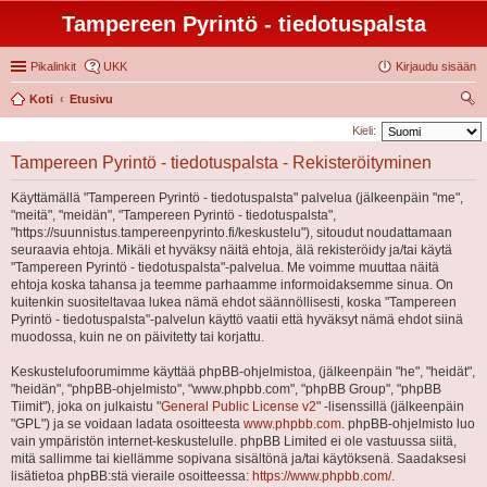
Tampereen Pyrintö - tiedotuspalsta
Pikalinkit
UKK
Kirjaudu sisään
Koti
Etusivu
tsi
Kieli:
Tampereen Pyrintö - tiedotuspalsta - Rekisteröityminen
Käyttämällä "Tampereen Pyrintö - tiedotuspalsta" palvelua (jälkeenpäin "me",
"meitä", "meidän", "Tampereen Pyrintö - tiedotuspalsta",
"https://suunnistus.tampereenpyrinto.fi/keskustelu"), sitoudut noudattamaan
seuraavia ehtoja. Mikäli et hyväksy näitä ehtoja, älä rekisteröidy ja/tai käytä
"Tampereen Pyrintö - tiedotuspalsta"-palvelua. Me voimme muuttaa näitä
ehtoja koska tahansa ja teemme parhaamme informoidaksemme sinua. On
kuitenkin suositeltavaa lukea nämä ehdot säännöllisesti, koska "Tampereen
Pyrintö - tiedotuspalsta"-palvelun käyttö vaatii että hyväksyt nämä ehdot siinä
muodossa, kuin ne on päivitetty tai korjattu.
Keskustelufoorumimme käyttää phpBB-ohjelmistoa, (jälkeenpäin "he", "heidät",
"heidän", "phpBB-ohjelmisto", "www.phpbb.com", "phpBB Group", "phpBB
Tiimit"), joka on julkaistu "
General Public License v2
" -lisenssillä (jälkeenpäin
"GPL") ja se voidaan ladata osoitteesta
www.phpbb.com
. phpBB-ohjelmisto luo
vain ympäristön internet-keskustelulle. phpBB Limited ei ole vastuussa siitä,
mitä sallimme tai kiellämme sopivana sisältönä ja/tai käytöksenä. Saadaksesi
lisätietoa phpBB:stä vieraile osoitteessa:
https://www.phpbb.com/
.