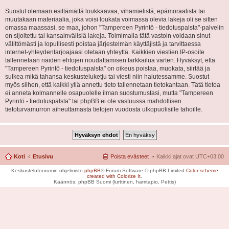
Suostut olemaan esittämättä loukkaavaa, vihamielistä, epämoraalista tai
muutakaan materiaalia, joka voisi loukata voimassa olevia lakeja oli se sitten
omassa maassasi, se maa, johon "Tampereen Pyrintö - tiedotuspalsta"-palvelin
on sijoitettu tai kansainvälisiä lakeja. Toimimalla tätä vastoin voidaan sinut
välittömästi ja lopullisesti poistaa järjestelmän käyttäjistä ja tarvittaessa
internet-yhteydentarjoajaasi otetaan yhteyttä. Kaikkien viestien IP-osoite
tallennetaan näiden ehtojen noudattamisen tarkkailua varten. Hyväksyt, että
"Tampereen Pyrintö - tiedotuspalsta" on oikeus poistaa, muokata, siirtää ja
sulkea mikä tahansa keskusteluketju tai viesti niin halutessamme. Suostut
myös siihen, että kaikki yllä annettu tieto tallennetaan tietokantaan. Tätä tietoa
ei anneta kolmannelle osapuolelle ilman suostumustasi, mutta "Tampereen
Pyrintö - tiedotuspalsta" tai phpBB ei ole vastuussa mahdollisen
tietoturvamurron aiheuttamasta tietojen vuodosta ulkopuolisille tahoille.
Koti
Etusivu
Poista evästeet
Kaikki ajat ovat
UTC+03:00
Keskustelufoorumin ohjelmisto
phpBB
® Forum Software © phpBB Limited
Color scheme
created with Colorize It
.
Käännös: phpBB Suomi (lurttinen, harritapio, Pettis)