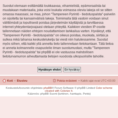
Suostut olemaan esittämättä loukkaavaa, vihamielistä, epämoraalista tai
muutakaan materiaalia, joka voisi loukata voimassa olevia lakeja oli se sitten
omassa maassasi, se maa, johon "Tampereen Pyrintö - tiedotuspalsta"-palvelin
on sijoitettu tai kansainvälisiä lakeja. Toimimalla tätä vastoin voidaan sinut
välittömästi ja lopullisesti poistaa järjestelmän käyttäjistä ja tarvittaessa
internet-yhteydentarjoajaasi otetaan yhteyttä. Kaikkien viestien IP-osoite
tallennetaan näiden ehtojen noudattamisen tarkkailua varten. Hyväksyt, että
"Tampereen Pyrintö - tiedotuspalsta" on oikeus poistaa, muokata, siirtää ja
sulkea mikä tahansa keskusteluketju tai viesti niin halutessamme. Suostut
myös siihen, että kaikki yllä annettu tieto tallennetaan tietokantaan. Tätä tietoa
ei anneta kolmannelle osapuolelle ilman suostumustasi, mutta "Tampereen
Pyrintö - tiedotuspalsta" tai phpBB ei ole vastuussa mahdollisen
tietoturvamurron aiheuttamasta tietojen vuodosta ulkopuolisille tahoille.
Koti
Etusivu
Poista evästeet
Kaikki ajat ovat
UTC+03:00
Keskustelufoorumin ohjelmisto
phpBB
® Forum Software © phpBB Limited
Color scheme
created with Colorize It
.
Käännös: phpBB Suomi (lurttinen, harritapio, Pettis)