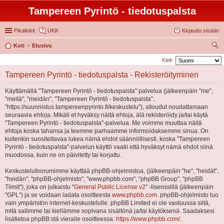
Tampereen Pyrintö - tiedotuspalsta
Pikalinkit
UKK
Kirjaudu sisään
Koti
Etusivu
tsi
Kieli:
Tampereen Pyrintö - tiedotuspalsta - Rekisteröityminen
Käyttämällä "Tampereen Pyrintö - tiedotuspalsta" palvelua (jälkeenpäin "me",
"meitä", "meidän", "Tampereen Pyrintö - tiedotuspalsta",
"https://suunnistus.tampereenpyrinto.fi/keskustelu"), sitoudut noudattamaan
seuraavia ehtoja. Mikäli et hyväksy näitä ehtoja, älä rekisteröidy ja/tai käytä
"Tampereen Pyrintö - tiedotuspalsta"-palvelua. Me voimme muuttaa näitä
ehtoja koska tahansa ja teemme parhaamme informoidaksemme sinua. On
kuitenkin suositeltavaa lukea nämä ehdot säännöllisesti, koska "Tampereen
Pyrintö - tiedotuspalsta"-palvelun käyttö vaatii että hyväksyt nämä ehdot siinä
muodossa, kuin ne on päivitetty tai korjattu.
Keskustelufoorumimme käyttää phpBB-ohjelmistoa, (jälkeenpäin "he", "heidät",
"heidän", "phpBB-ohjelmisto", "www.phpbb.com", "phpBB Group", "phpBB
Tiimit"), joka on julkaistu "
General Public License v2
" -lisenssillä (jälkeenpäin
"GPL") ja se voidaan ladata osoitteesta
www.phpbb.com
. phpBB-ohjelmisto luo
vain ympäristön internet-keskustelulle. phpBB Limited ei ole vastuussa siitä,
mitä sallimme tai kiellämme sopivana sisältönä ja/tai käytöksenä. Saadaksesi
lisätietoa phpBB:stä vieraile osoitteessa:
https://www.phpbb.com/
.