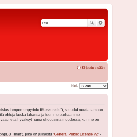
Kirjaudu sisään
Kieli:
nnistus.tampereenpyrinto.fi/keskustelu"), sitoudut noudattamaan
a näitä ehtoja koska tahansa ja teemme parhaamme
 vaatii että hyväksyt nämä ehdot siinä muodossa, kuin ne on
pBB Tiimit"), joka on julkaistu "
General Public License v2
" -