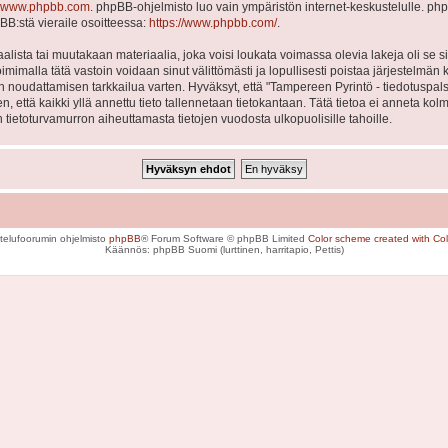
www.phpbb.com
. phpBB-ohjelmisto luo vain ympäristön internet-keskustelulle. php
BB:stä vieraile osoitteessa:
https://www.phpbb.com/
.
lista tai muutakaan materiaalia, joka voisi loukata voimassa olevia lakeja oli se
Toimimalla tätä vastoin voidaan sinut välittömästi ja lopullisesti poistaa järjestelmän 
en noudattamisen tarkkailua varten. Hyväksyt, että "Tampereen Pyrintö - tiedotuspal
en, että kaikki yllä annettu tieto tallennetaan tietokantaan. Tätä tietoa ei anneta
 tietoturvamurron aiheuttamasta tietojen vuodosta ulkopuolisille tahoille.
telufoorumin ohjelmisto
phpBB
® Forum Software © phpBB Limited
Color scheme created with Colo
Käännös: phpBB Suomi (lurttinen, harritapio, Pettis)