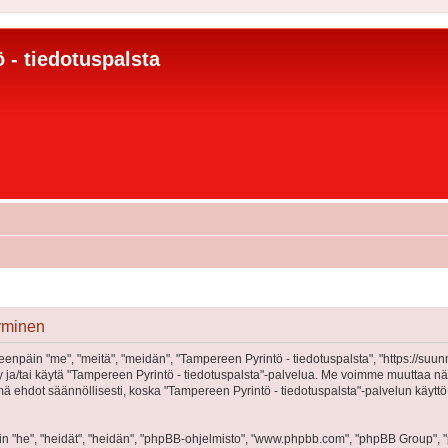
 - tiedotuspalsta
tyminen
eenpäin "me", "meitä", "meidän", "Tampereen Pyrintö - tiedotuspalsta", "https://suu
öidy ja/tai käytä "Tampereen Pyrintö - tiedotuspalsta"-palvelua. Me voimme muutta
 ehdot säännöllisesti, koska "Tampereen Pyrintö - tiedotuspalsta"-palvelun käyttö
"he", "heidät", "heidän", "phpBB-ohjelmisto", "www.phpbb.com", "phpBB Group", "ph