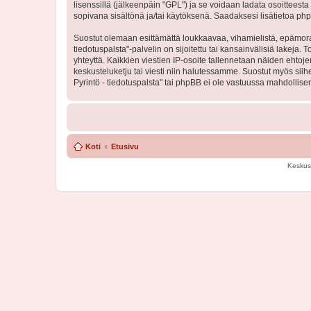
lisenssillä (jälkeenpäin "GPL") ja se voidaan ladata osoitteesta
sopivana sisältönä ja/tai käytöksenä. Saadaksesi lisätietoa php
Suostut olemaan esittämättä loukkaavaa, vihamielistä, epämoraa
tiedotuspalsta"-palvelin on sijoitettu tai kansainvälisiä lakeja. 
yhteyttä. Kaikkien viestien IP-osoite tallennetaan näiden ehtoj
keskusteluketju tai viesti niin halutessamme. Suostut myös siih
Pyrintö - tiedotuspalsta" tai phpBB ei ole vastuussa mahdollisen
Koti
Etusivu
Keskus