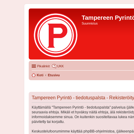
Tampereen Pyrintö
Suunnistus
Pikalinkit
UKK
Koti
Etusivu
Tampereen Pyrintö - tiedotuspalsta - Rekisteröi
Käyttämällä "Tampereen Pyrintö - tiedotuspalsta" palvelua (jälk
seuraavia ehtoja. Mikäli et hyväksy näitä ehtoja, älä rekister
informoidaksemme sinua. On kuitenkin suositeltavaa lukea nämä
päivitetty tai korjattu.
Keskustelufoorumimme käyttää phpBB-ohjelmistoa, (jälkeenpäin 