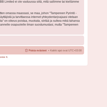
BB Limited ei ole vastuussa siitä, mitä sallimme tai kiellämme
 sitten omassa maassasi, se maa, johon "Tampereen Pyrintö -
käyttäjistä ja tarvittaessa internet-yhteydentarjoajaasi otetaan
sta" on oikeus poistaa, muokata, siirtää ja sulkea mikä tahansa
 kolmannelle osapuolelle ilman suostumustasi, mutta "Tampereen
Poista evästeet
Kaikki ajat ovat
UTC+03:00
rize It
.