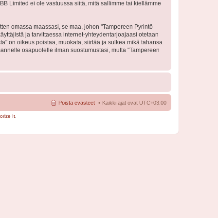
BB Limited ei ole vastuussa siitä, mitä sallimme tai kiellämme
 sitten omassa maassasi, se maa, johon "Tampereen Pyrintö -
käyttäjistä ja tarvittaessa internet-yhteydentarjoajaasi otetaan
sta" on oikeus poistaa, muokata, siirtää ja sulkea mikä tahansa
 kolmannelle osapuolelle ilman suostumustasi, mutta "Tampereen
Poista evästeet
Kaikki ajat ovat
UTC+03:00
rize It
.