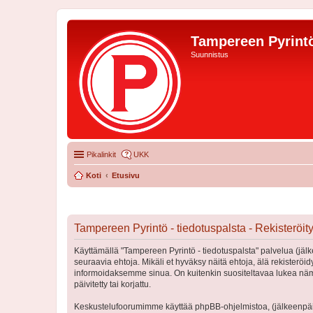
Tampereen Pyrintö
Suunnistus
Pikalinkit
UKK
Koti
Etusivu
Tampereen Pyrintö - tiedotuspalsta - Rekisteröi
Käyttämällä "Tampereen Pyrintö - tiedotuspalsta" palvelua (jälk
seuraavia ehtoja. Mikäli et hyväksy näitä ehtoja, älä rekister
informoidaksemme sinua. On kuitenkin suositeltavaa lukea nämä
päivitetty tai korjattu.
Keskustelufoorumimme käyttää phpBB-ohjelmistoa, (jälkeenpäin 