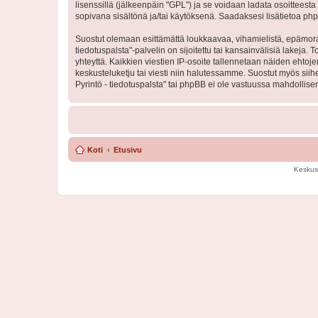
lisenssillä (jälkeenpäin "GPL") ja se voidaan ladata osoitteesta
sopivana sisältönä ja/tai käytöksenä. Saadaksesi lisätietoa php
Suostut olemaan esittämättä loukkaavaa, vihamielistä, epämoraa
tiedotuspalsta"-palvelin on sijoitettu tai kansainvälisiä lakeja. 
yhteyttä. Kaikkien viestien IP-osoite tallennetaan näiden ehtoj
keskusteluketju tai viesti niin halutessamme. Suostut myös siih
Pyrintö - tiedotuspalsta" tai phpBB ei ole vastuussa mahdollisen
Koti
Etusivu
Keskus