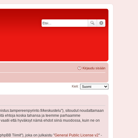
Kirjaudu sisään
Kieli:
nnistus.tampereenpyrinto.fi/keskustelu"), sitoudut noudattamaan
a näitä ehtoja koska tahansa ja teemme parhaamme
 vaatii että hyväksyt nämä ehdot siinä muodossa, kuin ne on
pBB Tiimit"), joka on julkaistu "
General Public License v2
" -