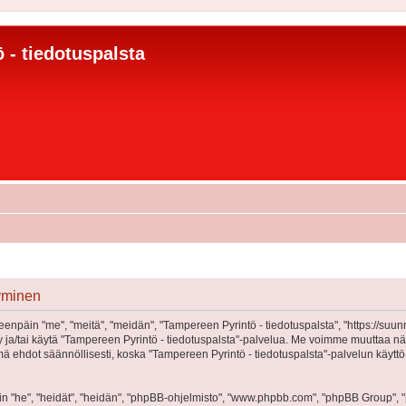
 - tiedotuspalsta
tyminen
eenpäin "me", "meitä", "meidän", "Tampereen Pyrintö - tiedotuspalsta", "https://suu
öidy ja/tai käytä "Tampereen Pyrintö - tiedotuspalsta"-palvelua. Me voimme muutta
 ehdot säännöllisesti, koska "Tampereen Pyrintö - tiedotuspalsta"-palvelun käyttö
"he", "heidät", "heidän", "phpBB-ohjelmisto", "www.phpbb.com", "phpBB Group", "ph