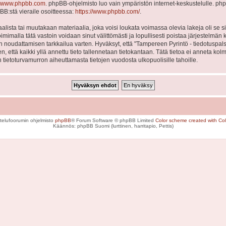
www.phpbb.com
. phpBB-ohjelmisto luo vain ympäristön internet-keskustelulle. php
BB:stä vieraile osoitteessa:
https://www.phpbb.com/
.
lista tai muutakaan materiaalia, joka voisi loukata voimassa olevia lakeja oli se
Toimimalla tätä vastoin voidaan sinut välittömästi ja lopullisesti poistaa järjestelmän 
en noudattamisen tarkkailua varten. Hyväksyt, että "Tampereen Pyrintö - tiedotuspal
en, että kaikki yllä annettu tieto tallennetaan tietokantaan. Tätä tietoa ei anneta
 tietoturvamurron aiheuttamasta tietojen vuodosta ulkopuolisille tahoille.
telufoorumin ohjelmisto
phpBB
® Forum Software © phpBB Limited
Color scheme created with Colo
Käännös: phpBB Suomi (lurttinen, harritapio, Pettis)