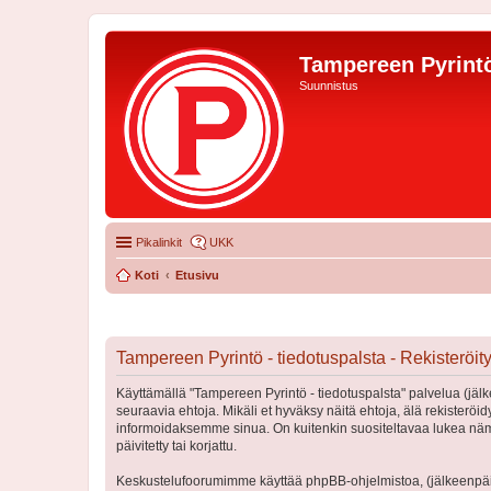
Tampereen Pyrintö
Suunnistus
Pikalinkit
UKK
Koti
Etusivu
Tampereen Pyrintö - tiedotuspalsta - Rekisteröi
Käyttämällä "Tampereen Pyrintö - tiedotuspalsta" palvelua (jälk
seuraavia ehtoja. Mikäli et hyväksy näitä ehtoja, älä rekister
informoidaksemme sinua. On kuitenkin suositeltavaa lukea nämä
päivitetty tai korjattu.
Keskustelufoorumimme käyttää phpBB-ohjelmistoa, (jälkeenpäin 