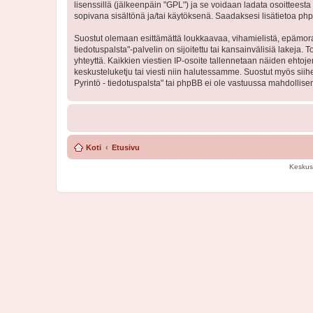
lisenssillä (jälkeenpäin "GPL") ja se voidaan ladata osoitteesta
sopivana sisältönä ja/tai käytöksenä. Saadaksesi lisätietoa php
Suostut olemaan esittämättä loukkaavaa, vihamielistä, epämoraa
tiedotuspalsta"-palvelin on sijoitettu tai kansainvälisiä lakeja. 
yhteyttä. Kaikkien viestien IP-osoite tallennetaan näiden ehtoj
keskusteluketju tai viesti niin halutessamme. Suostut myös siih
Pyrintö - tiedotuspalsta" tai phpBB ei ole vastuussa mahdollisen
Koti
Etusivu
Keskus