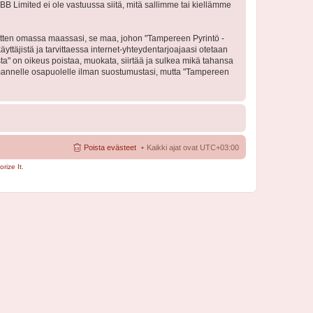
BB Limited ei ole vastuussa siitä, mitä sallimme tai kiellämme
 sitten omassa maassasi, se maa, johon "Tampereen Pyrintö -
käyttäjistä ja tarvittaessa internet-yhteydentarjoajaasi otetaan
sta" on oikeus poistaa, muokata, siirtää ja sulkea mikä tahansa
 kolmannelle osapuolelle ilman suostumustasi, mutta "Tampereen
Poista evästeet
Kaikki ajat ovat
UTC+03:00
rize It
.