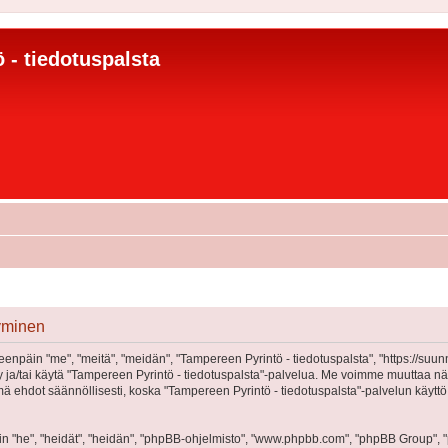
 - tiedotuspalsta
tyminen
eenpäin "me", "meitä", "meidän", "Tampereen Pyrintö - tiedotuspalsta", "https://suu
öidy ja/tai käytä "Tampereen Pyrintö - tiedotuspalsta"-palvelua. Me voimme muutta
 ehdot säännöllisesti, koska "Tampereen Pyrintö - tiedotuspalsta"-palvelun käyttö
"he", "heidät", "heidän", "phpBB-ohjelmisto", "www.phpbb.com", "phpBB Group", "ph