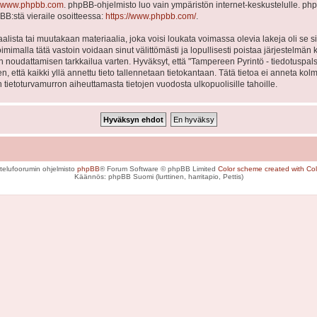
www.phpbb.com
. phpBB-ohjelmisto luo vain ympäristön internet-keskustelulle. php
BB:stä vieraile osoitteessa:
https://www.phpbb.com/
.
lista tai muutakaan materiaalia, joka voisi loukata voimassa olevia lakeja oli se
Toimimalla tätä vastoin voidaan sinut välittömästi ja lopullisesti poistaa järjestelmän 
en noudattamisen tarkkailua varten. Hyväksyt, että "Tampereen Pyrintö - tiedotuspal
en, että kaikki yllä annettu tieto tallennetaan tietokantaan. Tätä tietoa ei anneta
 tietoturvamurron aiheuttamasta tietojen vuodosta ulkopuolisille tahoille.
telufoorumin ohjelmisto
phpBB
® Forum Software © phpBB Limited
Color scheme created with Colo
Käännös: phpBB Suomi (lurttinen, harritapio, Pettis)