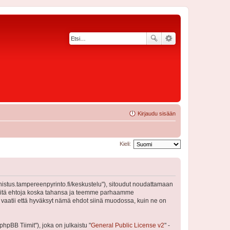
Kirjaudu sisään
Kieli:
nnistus.tampereenpyrinto.fi/keskustelu"), sitoudut noudattamaan
a näitä ehtoja koska tahansa ja teemme parhaamme
 vaatii että hyväksyt nämä ehdot siinä muodossa, kuin ne on
pBB Tiimit"), joka on julkaistu "
General Public License v2
" -