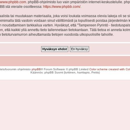
www.phpbb.com
. phpBB-ohjelmisto luo vain ympäristön internet-keskustelulle. php
BB:stä vieraile osoitteessa:
https://www.phpbb.com/
.
lista tai muutakaan materiaalia, joka voisi loukata voimassa olevia lakeja oli se
Toimimalla tätä vastoin voidaan sinut välittömästi ja lopullisesti poistaa järjestelmän 
en noudattamisen tarkkailua varten. Hyväksyt, että "Tampereen Pyrintö - tiedotuspal
en, että kaikki yllä annettu tieto tallennetaan tietokantaan. Tätä tietoa ei anneta
 tietoturvamurron aiheuttamasta tietojen vuodosta ulkopuolisille tahoille.
telufoorumin ohjelmisto
phpBB
® Forum Software © phpBB Limited
Color scheme created with Colo
Käännös: phpBB Suomi (lurttinen, harritapio, Pettis)