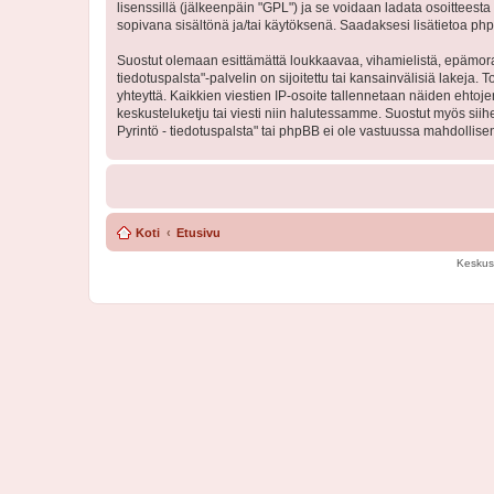
lisenssillä (jälkeenpäin "GPL") ja se voidaan ladata osoitteesta
sopivana sisältönä ja/tai käytöksenä. Saadaksesi lisätietoa php
Suostut olemaan esittämättä loukkaavaa, vihamielistä, epämoraa
tiedotuspalsta"-palvelin on sijoitettu tai kansainvälisiä lakeja. 
yhteyttä. Kaikkien viestien IP-osoite tallennetaan näiden ehtoj
keskusteluketju tai viesti niin halutessamme. Suostut myös siih
Pyrintö - tiedotuspalsta" tai phpBB ei ole vastuussa mahdollisen
Koti
Etusivu
Keskus