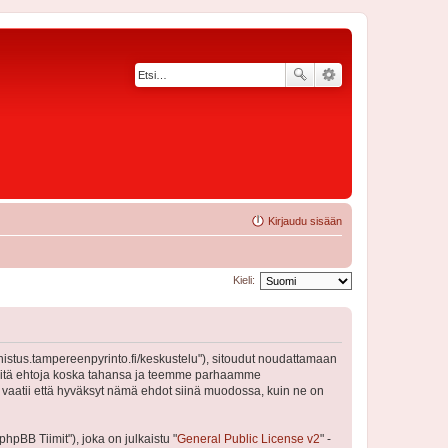
Kirjaudu sisään
Kieli:
nnistus.tampereenpyrinto.fi/keskustelu"), sitoudut noudattamaan
a näitä ehtoja koska tahansa ja teemme parhaamme
 vaatii että hyväksyt nämä ehdot siinä muodossa, kuin ne on
pBB Tiimit"), joka on julkaistu "
General Public License v2
" -