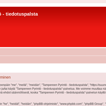
 - tiedotuspalsta
tyminen
eenpäin "me", "meitä", "meidän", "Tampereen Pyrintö - tiedotuspalsta", "https://suu
öidy ja/tai käytä "Tampereen Pyrintö - tiedotuspalsta"-palvelua. Me voimme muutta
 ehdot säännöllisesti, koska "Tampereen Pyrintö - tiedotuspalsta"-palvelun käyttö
"he", "heidät", "heidän", "phpBB-ohjelmisto", "www.phpbb.com", "phpBB Group", "ph