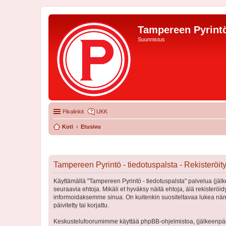
Tampereen Pyrintö
Suunnistus
Pikalinkit
UKK
Koti
Etusivu
Tampereen Pyrintö - tiedotuspalsta - Rekisteröi
Käyttämällä "Tampereen Pyrintö - tiedotuspalsta" palvelua (jälk
seuraavia ehtoja. Mikäli et hyväksy näitä ehtoja, älä rekister
informoidaksemme sinua. On kuitenkin suositeltavaa lukea nämä
päivitetty tai korjattu.
Keskustelufoorumimme käyttää phpBB-ohjelmistoa, (jälkeenpäin 