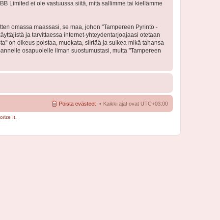
BB Limited ei ole vastuussa siitä, mitä sallimme tai kiellämme
 sitten omassa maassasi, se maa, johon "Tampereen Pyrintö -
käyttäjistä ja tarvittaessa internet-yhteydentarjoajaasi otetaan
sta" on oikeus poistaa, muokata, siirtää ja sulkea mikä tahansa
 kolmannelle osapuolelle ilman suostumustasi, mutta "Tampereen
Poista evästeet
Kaikki ajat ovat
UTC+03:00
rize It
.