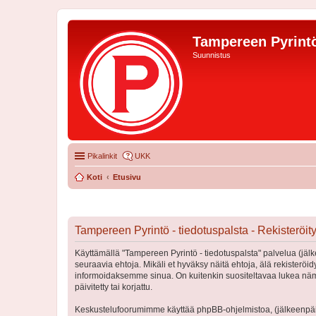
Tampereen Pyrintö
Suunnistus
Pikalinkit
UKK
Koti
Etusivu
Tampereen Pyrintö - tiedotuspalsta - Rekisteröi
Käyttämällä "Tampereen Pyrintö - tiedotuspalsta" palvelua (jälk
seuraavia ehtoja. Mikäli et hyväksy näitä ehtoja, älä rekister
informoidaksemme sinua. On kuitenkin suositeltavaa lukea nämä
päivitetty tai korjattu.
Keskustelufoorumimme käyttää phpBB-ohjelmistoa, (jälkeenpäin 