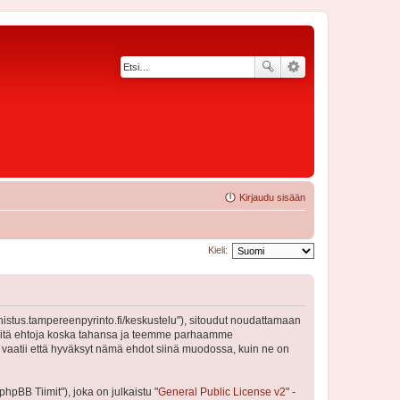
Kirjaudu sisään
Kieli:
nnistus.tampereenpyrinto.fi/keskustelu"), sitoudut noudattamaan
a näitä ehtoja koska tahansa ja teemme parhaamme
 vaatii että hyväksyt nämä ehdot siinä muodossa, kuin ne on
pBB Tiimit"), joka on julkaistu "
General Public License v2
" -