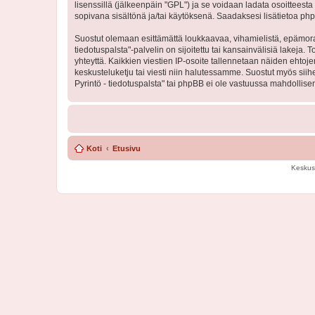
lisenssillä (jälkeenpäin "GPL") ja se voidaan ladata osoitteesta
sopivana sisältönä ja/tai käytöksenä. Saadaksesi lisätietoa php
Suostut olemaan esittämättä loukkaavaa, vihamielistä, epämoraa
tiedotuspalsta"-palvelin on sijoitettu tai kansainvälisiä lakeja. 
yhteyttä. Kaikkien viestien IP-osoite tallennetaan näiden ehtoj
keskusteluketju tai viesti niin halutessamme. Suostut myös siih
Pyrintö - tiedotuspalsta" tai phpBB ei ole vastuussa mahdollisen
Koti
Etusivu
Keskus