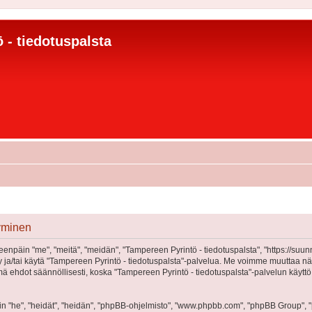
 - tiedotuspalsta
tyminen
eenpäin "me", "meitä", "meidän", "Tampereen Pyrintö - tiedotuspalsta", "https://suu
öidy ja/tai käytä "Tampereen Pyrintö - tiedotuspalsta"-palvelua. Me voimme muutta
 ehdot säännöllisesti, koska "Tampereen Pyrintö - tiedotuspalsta"-palvelun käyttö
"he", "heidät", "heidän", "phpBB-ohjelmisto", "www.phpbb.com", "phpBB Group", "ph