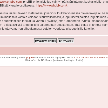
www.phpbb.com
. phpBB-ohjelmisto luo vain ympäristön internet-keskustelulle. php
BB:stä vieraile osoitteessa:
https://www.phpbb.com/
.
lista tai muutakaan materiaalia, joka voisi loukata voimassa olevia lakeja oli se
Toimimalla tätä vastoin voidaan sinut välittömästi ja lopullisesti poistaa järjestelmän 
en noudattamisen tarkkailua varten. Hyväksyt, että "Tampereen Pyrintö - tiedotuspal
en, että kaikki yllä annettu tieto tallennetaan tietokantaan. Tätä tietoa ei anneta
 tietoturvamurron aiheuttamasta tietojen vuodosta ulkopuolisille tahoille.
telufoorumin ohjelmisto
phpBB
® Forum Software © phpBB Limited
Color scheme created with Colo
Käännös: phpBB Suomi (lurttinen, harritapio, Pettis)