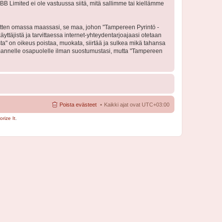
BB Limited ei ole vastuussa siitä, mitä sallimme tai kiellämme
 sitten omassa maassasi, se maa, johon "Tampereen Pyrintö -
käyttäjistä ja tarvittaessa internet-yhteydentarjoajaasi otetaan
sta" on oikeus poistaa, muokata, siirtää ja sulkea mikä tahansa
 kolmannelle osapuolelle ilman suostumustasi, mutta "Tampereen
Poista evästeet
Kaikki ajat ovat
UTC+03:00
rize It
.