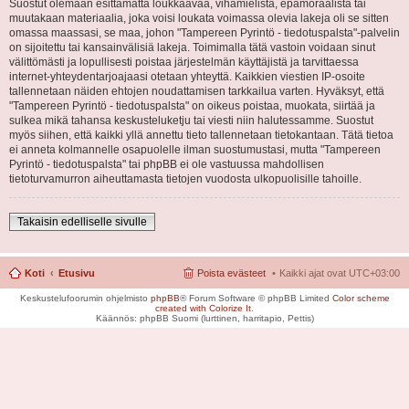
Suostut olemaan esittämättä loukkaavaa, vihamielistä, epämoraalista tai
muutakaan materiaalia, joka voisi loukata voimassa olevia lakeja oli se sitten
omassa maassasi, se maa, johon "Tampereen Pyrintö - tiedotuspalsta"-palvelin
on sijoitettu tai kansainvälisiä lakeja. Toimimalla tätä vastoin voidaan sinut
välittömästi ja lopullisesti poistaa järjestelmän käyttäjistä ja tarvittaessa
internet-yhteydentarjoajaasi otetaan yhteyttä. Kaikkien viestien IP-osoite
tallennetaan näiden ehtojen noudattamisen tarkkailua varten. Hyväksyt, että
"Tampereen Pyrintö - tiedotuspalsta" on oikeus poistaa, muokata, siirtää ja
sulkea mikä tahansa keskusteluketju tai viesti niin halutessamme. Suostut
myös siihen, että kaikki yllä annettu tieto tallennetaan tietokantaan. Tätä tietoa
ei anneta kolmannelle osapuolelle ilman suostumustasi, mutta "Tampereen
Pyrintö - tiedotuspalsta" tai phpBB ei ole vastuussa mahdollisen
tietoturvamurron aiheuttamasta tietojen vuodosta ulkopuolisille tahoille.
Takaisin edelliselle sivulle
Koti
Etusivu
Poista evästeet
Kaikki ajat ovat
UTC+03:00
Keskustelufoorumin ohjelmisto
phpBB
® Forum Software © phpBB Limited
Color scheme
created with Colorize It
.
Käännös: phpBB Suomi (lurttinen, harritapio, Pettis)