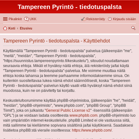
Tampereen Pyrintö - tiedotuspalsta
Pikalinkit
UKK
Rekisteröidy
Kirjaudu sisään
Koti
Etusivu
tsi
Tampereen Pyrintö - tiedotuspalsta - Käyttöehdot
Käyttämällä "Tampereen Pyrintö - tiedotuspalsta" palvelua (jälkeenpäin "me",
"meitä", "meidän", "Tampereen Pyrintö - tiedotuspalsta",
"https://suunnistus.tampereenpyrinto.fi/keskustelu"), sitoudut noudattamaan
seuraavia ehtoja. Mikäli et hyväksy näitä ehtoja, älä rekisteröidy ja/tai käytä
"Tampereen Pyrintö - tiedotuspalsta"-palvelua. Me voimme muuttaa näitä
ehtoja koska tahansa ja teemme parhaamme informoidaksemme sinua. On
kuitenkin suositeltavaa lukea nämä ehdot säännöllisesti, koska "Tampereen
Pyrintö - tiedotuspalsta"-palvelun käyttö vaatii että hyväksyt nämä ehdot siinä
muodossa, kuin ne on päivitetty tai korjattu.
Keskustelufoorumimme käyttää phpBB-ohjelmistoa, (jälkeenpäin "he", "heidät",
"heidän", "phpBB-ohjelmisto", "www.phpbb.com", "phpBB Group", "phpBB
Tiimit"), joka on julkaistu "
General Public License v2
" -lisenssillä (jälkeenpäin
"GPL") ja se voidaan ladata osoitteesta
www.phpbb.com
. phpBB-ohjelmisto luo
vain ympäristön internet-keskustelulle. phpBB Limited ei ole vastuussa siitä,
mitä sallimme tai kiellämme sopivana sisältönä ja/tai käytöksenä. Saadaksesi
lisätietoa phpBB:stä vieraile osoitteessa:
https://www.phpbb.com/
.