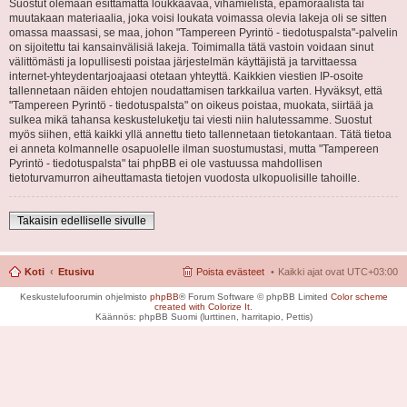
Suostut olemaan esittämättä loukkaavaa, vihamielistä, epämoraalista tai
muutakaan materiaalia, joka voisi loukata voimassa olevia lakeja oli se sitten
omassa maassasi, se maa, johon "Tampereen Pyrintö - tiedotuspalsta"-palvelin
on sijoitettu tai kansainvälisiä lakeja. Toimimalla tätä vastoin voidaan sinut
välittömästi ja lopullisesti poistaa järjestelmän käyttäjistä ja tarvittaessa
internet-yhteydentarjoajaasi otetaan yhteyttä. Kaikkien viestien IP-osoite
tallennetaan näiden ehtojen noudattamisen tarkkailua varten. Hyväksyt, että
"Tampereen Pyrintö - tiedotuspalsta" on oikeus poistaa, muokata, siirtää ja
sulkea mikä tahansa keskusteluketju tai viesti niin halutessamme. Suostut
myös siihen, että kaikki yllä annettu tieto tallennetaan tietokantaan. Tätä tietoa
ei anneta kolmannelle osapuolelle ilman suostumustasi, mutta "Tampereen
Pyrintö - tiedotuspalsta" tai phpBB ei ole vastuussa mahdollisen
tietoturvamurron aiheuttamasta tietojen vuodosta ulkopuolisille tahoille.
Takaisin edelliselle sivulle
Koti
Etusivu
Poista evästeet
Kaikki ajat ovat
UTC+03:00
Keskustelufoorumin ohjelmisto
phpBB
® Forum Software © phpBB Limited
Color scheme
created with Colorize It
.
Käännös: phpBB Suomi (lurttinen, harritapio, Pettis)