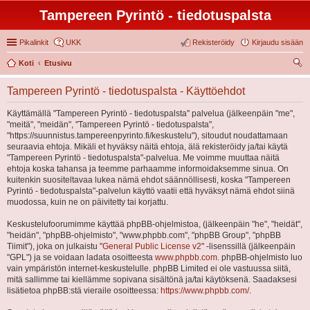
Tampereen Pyrintö - tiedotuspalsta
Pikalinkit
UKK
Rekisteröidy
Kirjaudu sisään
Koti
Etusivu
tsi
Tampereen Pyrintö - tiedotuspalsta - Käyttöehdot
Käyttämällä "Tampereen Pyrintö - tiedotuspalsta" palvelua (jälkeenpäin "me",
"meitä", "meidän", "Tampereen Pyrintö - tiedotuspalsta",
"https://suunnistus.tampereenpyrinto.fi/keskustelu"), sitoudut noudattamaan
seuraavia ehtoja. Mikäli et hyväksy näitä ehtoja, älä rekisteröidy ja/tai käytä
"Tampereen Pyrintö - tiedotuspalsta"-palvelua. Me voimme muuttaa näitä
ehtoja koska tahansa ja teemme parhaamme informoidaksemme sinua. On
kuitenkin suositeltavaa lukea nämä ehdot säännöllisesti, koska "Tampereen
Pyrintö - tiedotuspalsta"-palvelun käyttö vaatii että hyväksyt nämä ehdot siinä
muodossa, kuin ne on päivitetty tai korjattu.
Keskustelufoorumimme käyttää phpBB-ohjelmistoa, (jälkeenpäin "he", "heidät",
"heidän", "phpBB-ohjelmisto", "www.phpbb.com", "phpBB Group", "phpBB
Tiimit"), joka on julkaistu "
General Public License v2
" -lisenssillä (jälkeenpäin
"GPL") ja se voidaan ladata osoitteesta
www.phpbb.com
. phpBB-ohjelmisto luo
vain ympäristön internet-keskustelulle. phpBB Limited ei ole vastuussa siitä,
mitä sallimme tai kiellämme sopivana sisältönä ja/tai käytöksenä. Saadaksesi
lisätietoa phpBB:stä vieraile osoitteessa:
https://www.phpbb.com/
.