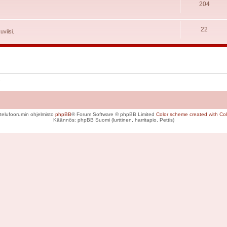
204
22
uviisi.
telufoorumin ohjelmisto
phpBB
® Forum Software © phpBB Limited
Color scheme created with Colo
Käännös: phpBB Suomi (lurttinen, harritapio, Pettis)