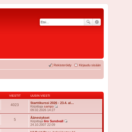
Rekisteröidy
Kirjaudu sisään
VIESTIT
UUSIN VIESTI
Starttikurssi 2026 - 23.4. al…
4023
Kirjoittaja
sampo
N
09.02.2026 14:27
ä
y
Äänestykset
5
t
Kirjoittaja
Iiro Sundvall
ä
N
24.10.2007 22:09
u
ä
u
y