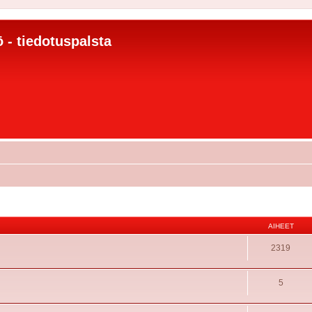
 - tiedotuspalsta
AIHEET
2319
5