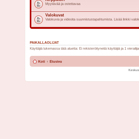
Myytävää ja ostettavaa
Valokuvat
Valokuvia ja videoita suunnistustapahtumista. Lisää linkki valok
PAIKALLAOLIJAT
Käyttäjiä lukemassa tätä aluetta: Ei rekisteröityneitä käyttäjiä ja 1 vierailija
Koti
Etusivu
Keskus