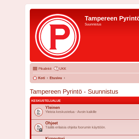
Tampereen Pyrintö
Suunnistus
Pikalinkit
UKK
Koti
Etusivu
Tampereen Pyrintö - Suunnistus
KESKUSTELUALUE
Yleinen
Yleista keskustelua - Avoin kaikille
Ohjeet
Täällä erilaisia ohjeita foorumin käyttöön.
Kirpputori