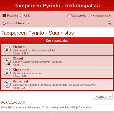
Tampereen Pyrintö - tiedotuspalsta
Pikalinkit
UKK
Rekisteröidy
Kirjaudu sisään
Koti
Etusivu
tsi
Tampereen Pyrintö - Suunnistus
Keskustelualue
Yleinen
Yleista keskustelua - Avoin kaikille
Aiheet:
2319
Ohjeet
Täällä erilaisia ohjeita foorumin käyttöön.
Aiheet:
5
Kirpputori
Myytävää ja ostettavaa
Aiheet:
205
Valokuvat
Valokuvia ja videoita suunnistustapahtumista. Lisää linkki valokuviisi.
Aiheet:
22
Hyppää
PAIKALLAOLIJAT
Käyttäjiä lukemassa tätä aluetta: Ei rekisteröityneitä käyttäjiä ja 1 vierailija