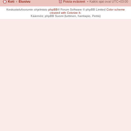
Koti
Etusivu
Poista evästeet
Kaikki ajat ovat
UTC+03:00
Keskustelufoorumin ohjelmisto
phpBB
® Forum Software © phpBB Limited
Color scheme
created with Colorize It
.
Käännös: phpBB Suomi (lurttinen, harritapio, Pettis)