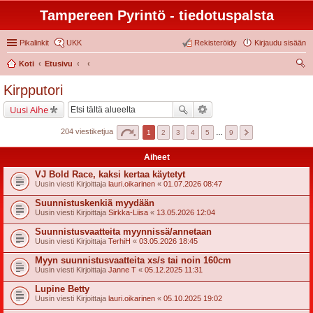
Tampereen Pyrintö - tiedotuspalsta
Pikalinkit
UKK
Rekisteröidy
Kirjaudu sisään
Koti
Etusivu
tsi
Kirpputori
Uusi Aihe
204 viestiketjua
1
2
3
4
5
…
9
Aiheet
VJ Bold Race, kaksi kertaa käytetyt
Uusin viesti Kirjoittaja
lauri.oikarinen
«
01.07.2026 08:47
Suunnistuskenkiä myydään
Uusin viesti Kirjoittaja
Sirkka-Liisa
«
13.05.2026 12:04
Suunnistusvaatteita myynnissä/annetaan
Uusin viesti Kirjoittaja
TerhiH
«
03.05.2026 18:45
Myyn suunnistusvaatteita xs/s tai noin 160cm
Uusin viesti Kirjoittaja
Janne T
«
05.12.2025 11:31
Lupine Betty
Uusin viesti Kirjoittaja
lauri.oikarinen
«
05.10.2025 19:02