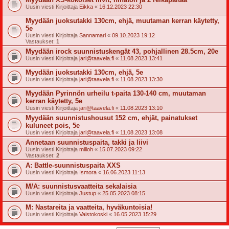
Uusin viesti Kirjoittaja
Eikka
«
16.12.2023 22:30
Myydään juoksutakki 130cm, ehjä, muutaman kerran käytetty,
5e
Uusin viesti Kirjoittaja
Sannamari
«
09.10.2023 19:12
Vastaukset:
1
Myydään irock suunnistuskengät 43, pohjallinen 28.5cm, 20e
Uusin viesti Kirjoittaja
jari@taavela.fi
«
11.08.2023 13:41
Myydään juoksutakki 130cm, ehjä, 5e
Uusin viesti Kirjoittaja
jari@taavela.fi
«
11.08.2023 13:30
Myydään Pyrinnön urheilu t-paita 130-140 cm, muutaman
kerran käytetty, 5e
Uusin viesti Kirjoittaja
jari@taavela.fi
«
11.08.2023 13:10
Myydään suunnistushousut 152 cm, ehjät, painatukset
kuluneet pois, 5e
Uusin viesti Kirjoittaja
jari@taavela.fi
«
11.08.2023 13:08
Annetaan suunnistuspaita, takki ja liivi
Uusin viesti Kirjoittaja
milloh
«
15.07.2023 09:22
Vastaukset:
2
A: Battle-suunnistuspaita XXS
Uusin viesti Kirjoittaja
Ismora
«
16.06.2023 11:13
M/A: suunnistusvaatteita sekalaisia
Uusin viesti Kirjoittaja
Justup
«
25.05.2023 08:15
M: Nastareita ja vaatteita, hyväkuntoisia!
Uusin viesti Kirjoittaja
Vaistokoski
«
16.05.2023 15:29