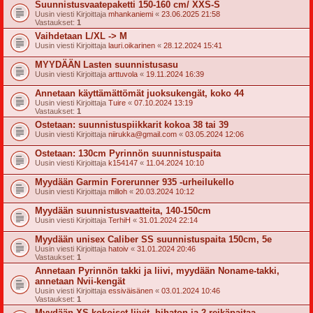
Suunnistusvaatepaketti 150-160 cm/ XXS-S
Uusin viesti Kirjoittaja
mhankaniemi
«
23.06.2025 21:58
Vastaukset:
1
Vaihdetaan L/XL -> M
Uusin viesti Kirjoittaja
lauri.oikarinen
«
28.12.2024 15:41
MYYDÄÄN Lasten suunnistusasu
Uusin viesti Kirjoittaja
arttuvola
«
19.11.2024 16:39
Annetaan käyttämättömät juoksukengät, koko 44
Uusin viesti Kirjoittaja
Tuire
«
07.10.2024 13:19
Vastaukset:
1
Ostetaan: suunnistuspiikkarit kokoa 38 tai 39
Uusin viesti Kirjoittaja
niirukka@gmail.com
«
03.05.2024 12:06
Ostetaan: 130cm Pyrinnön suunnistuspaita
Uusin viesti Kirjoittaja
k154147
«
11.04.2024 10:10
Myydään Garmin Forerunner 935 -urheilukello
Uusin viesti Kirjoittaja
milloh
«
20.03.2024 10:12
Myydään suunnistusvaatteita, 140-150cm
Uusin viesti Kirjoittaja
TerhiH
«
31.01.2024 22:14
Myydään unisex Caliber SS suunnistuspaita 150cm, 5e
Uusin viesti Kirjoittaja
hatoiv
«
31.01.2024 20:46
Vastaukset:
1
Annetaan Pyrinnön takki ja liivi, myydään Noname-takki,
annetaan Nvii-kengät
Uusin viesti Kirjoittaja
essiväisänen
«
03.01.2024 10:46
Vastaukset:
1
Myydään XS-kokoiset liivit, hihaton ja 2 reikäpaitaa