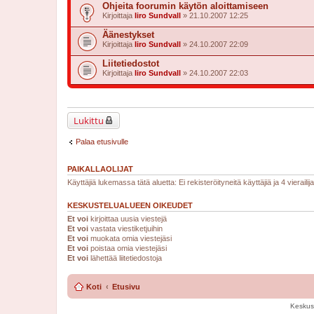
Ohjeita foorumin käytön aloittamiseen
Kirjoittaja
Iiro Sundvall
» 21.10.2007 12:25
Äänestykset
Kirjoittaja
Iiro Sundvall
» 24.10.2007 22:09
Liitetiedostot
Kirjoittaja
Iiro Sundvall
» 24.10.2007 22:03
Lukittu
Palaa etusivulle
PAIKALLAOLIJAT
Käyttäjiä lukemassa tätä aluetta: Ei rekisteröityneitä käyttäjiä ja 4 vierailij
KESKUSTELUALUEEN OIKEUDET
Et voi
kirjoittaa uusia viestejä
Et voi
vastata viestiketjuihin
Et voi
muokata omia viestejäsi
Et voi
poistaa omia viestejäsi
Et voi
lähettää liitetiedostoja
Koti
Etusivu
Keskus