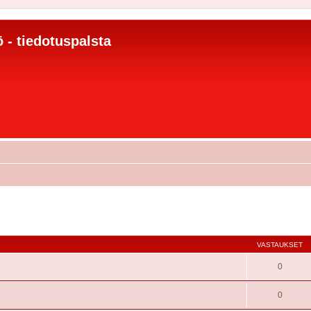
 - tiedotuspalsta
VASTAUKSET
0
0