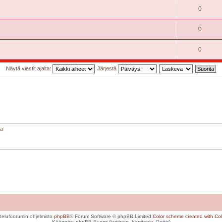
0
0
0
Näytä viestit ajalta:
Järjestä
aa
telufoorumin ohjelmisto
phpBB
® Forum Software © phpBB Limited
Color scheme created with Colo
Käännös: phpBB Suomi (lurttinen, harritapio, Pettis)