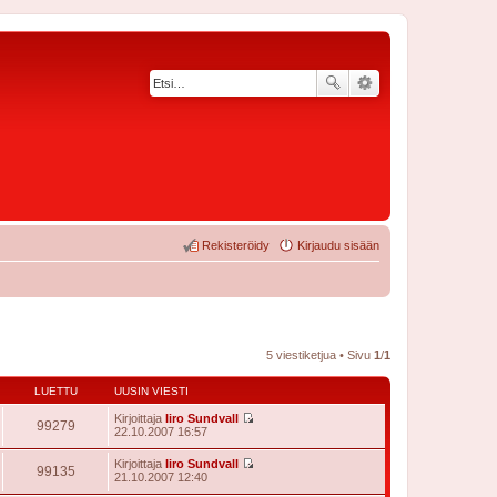
Rekisteröidy
Kirjaudu sisään
5 viestiketjua • Sivu
1
/
1
LUETTU
UUSIN VIESTI
Kirjoittaja
Iiro Sundvall
99279
N
22.10.2007 16:57
ä
y
Kirjoittaja
Iiro Sundvall
t
99135
N
21.10.2007 12:40
ä
ä
u