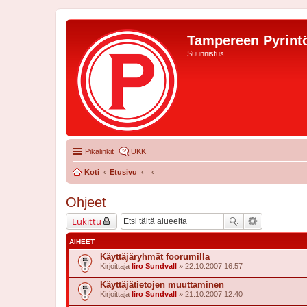
Tampereen Pyrintö
Suunnistus
Pikalinkit
UKK
Koti
Etusivu
Ohjeet
Lukittu
AIHEET
Käyttäjäryhmät foorumilla
Kirjoittaja
Iiro Sundvall
» 22.10.2007 16:57
Käyttäjätietojen muuttaminen
Kirjoittaja
Iiro Sundvall
» 21.10.2007 12:40