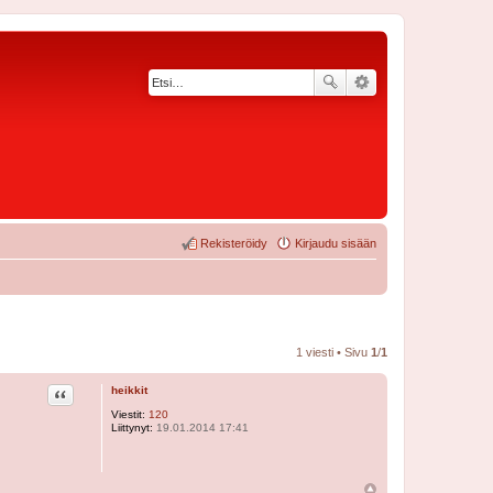
Rekisteröidy
Kirjaudu sisään
1 viesti • Sivu
1
/
1
Lainaa
heikkit
Viestit:
120
Liittynyt:
19.01.2014 17:41