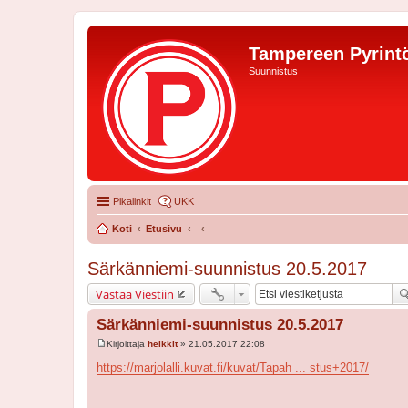
Tampereen Pyrintö
Suunnistus
Pikalinkit
UKK
Koti
Etusivu
Särkänniemi-suunnistus 20.5.2017
Vastaa Viestiin
Särkänniemi-suunnistus 20.5.2017
Kirjoittaja
heikkit
»
21.05.2017 22:08
V
i
https://marjolalli.kuvat.fi/kuvat/Tapah ... stus+2017/
e
s
t
i