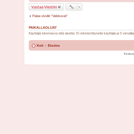
Vastaa Viestiin
Palaa sivulle “Valokuvat”
PAIKALLAOLIJAT
Käyttäjiä lukemassa tätä aluetta: Ei rekisteröityneitä käyttäjiä ja 0 vierailij
Koti
Etusivu
Keskus