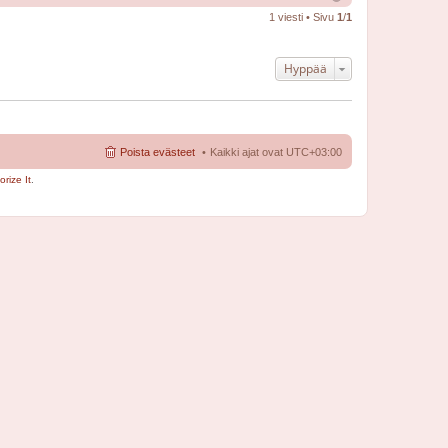
1 viesti • Sivu
1
/
1
Hyppää
Poista evästeet
Kaikki ajat ovat
UTC+03:00
rize It
.