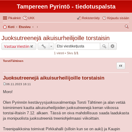
Tampereen Pyrintö - tiedotuspalsta
Pikalinkit
UKK
Rekisteröidy
Kirjaudu sisään
Koti
Etusivu
tsi
Juoksutreenejä aikuisurheilijoille torstaisin
Vastaa Viestiin
1 viesti • Sivu
1
/
1
TorstiTähtinen
Lainaa
Juoksutreenejä aikuisurheilijoille torstaisin
06.11.2023 16:11
V
i
Moro!
e
s
t
Olen Pyrinnön kestävyysjuoksuvalmentaja Torsti Tähtinen ja alan vetää
i
toiminimeni kautta aikuisurheilijoiden juoksutreenejä kerran viikossa
torstai-iltaisin 7.12. alkaen. Tässä on oiva mahdollisuus saada laadukasta
ja monipuolista juoksutreeniä treeniohjelmaasi viikoittain.
Treenipaikkoina toimivat Pirkkahalli (silloin kun se on auki) ja Kaupin