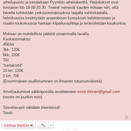
urheilupuisto ja kesäaikaan Pyynikin urheilukenttä. Harjoitukset ovat
torstaisin klo 19.00-20.30. Treenit menevät kauden mittaan niin, että
talvella kehitetään juoksuominaisuuksia laajalla vahtiskaalalla,
helmikuussa keskitytään anaerobisen kynnyksen kehittämiseen ja
maalis-toukokuussa haetaan kilpailuvauhteja ja terävöitetään kisakuntoa.
Mukaan on mahdollista päästä useammalla tavalla.
Kuukausimaksu:
45€/kk
3kk: 120€
6kk; 220€
TAI
"kertakortit"
10 krt: 120€
5 krt: 70€
(Ensimmäinen osallistuminen on ilmainen tutustumiskerta)
Ilmoittautumiset sähköpostilla osoitteeseen
torsti.thtinen@gmail.com
(osoite on juurikin noin)
Toivottavasti nähdään treeneissä!
Torsti
Vastaa Viestiin