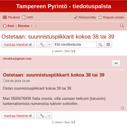
Tampereen Pyrintö - tiedotuspalsta
Pikalinkit
UKK
Rekisteröidy
Kirjaudu sisään
Koti
Etusivu
tsi
Ostetaan: suunnistuspiikkarit kokoa 38 tai 39
Vastaa Viestiin
1 viesti • Sivu
1
/
1
niirukka@gmail.com
Lainaa
Ostetaan: suunnistuspiikkarit kokoa 38 tai 39
03.05.2024 12:06
V
i
Ostan suunnistuspiikkarit kokoa 38 tai 39.
e
s
t
Mari 0505676838 /laita viestiä, sillä vastaan heikosti (lukuisiin)
i
tuntemattomista numeroista tuleviin soittoihin.
Vastaa Viestiin
1 viesti • Sivu
1
/
1