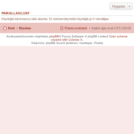
Hyppää
PAIKALLAOLIJAT
Käyttäjiä lukemassa tätä aluetta: Ei rekisteröityneitä käyttäjiä ja 0 vierailijaa
Koti
Etusivu
Poista evästeet
Kaikki ajat ovat
UTC+03:00
Keskustelufoorumin ohjelmisto
phpBB
® Forum Software © phpBB Limited
Color scheme
created with Colorize It
.
Käännös: phpBB Suomi (lurttinen, harritapio, Pettis)